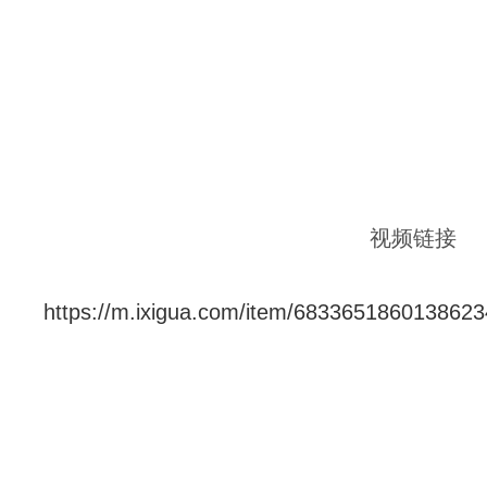
视频链接
https://m.ixigua.com/item/683365186013862