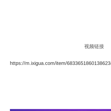
视频链接
https://m.ixigua.com/item/683365186013862