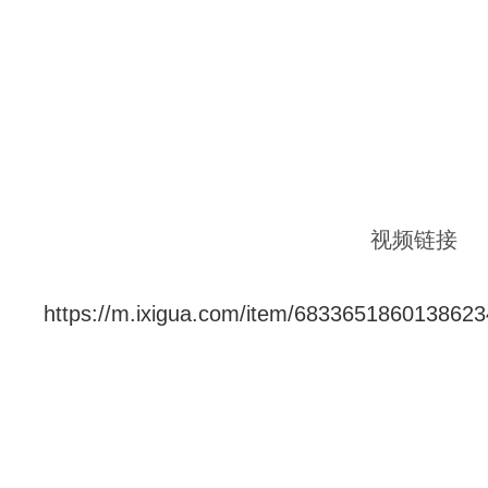
视频链接
https://m.ixigua.com/item/683365186013862