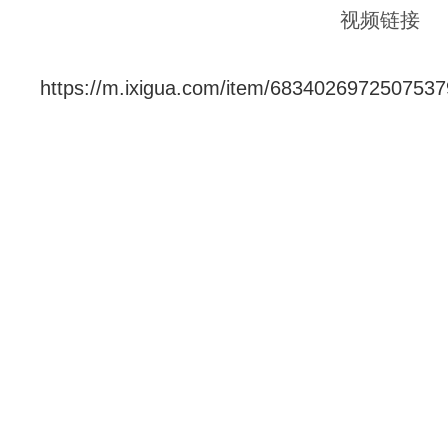
视频链接
https://m.ixigua.com/item/683402697250753