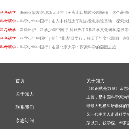
科考研学
- 海南火箭发射现场见证官！+ 火山口地质公园探秘！这个暑假研学营让孩子亲历科学
科考研学
- 科学少年中国行 | 走入中科院太阳能热发电实验基地：探索太阳能热发电的
科考研学
- 新鲜出炉！科学少年中国行·科旅巴中3条科学文化研学路线等你打卡
科考研学
- 科学少年中国行 | 前门“非遗”研学行：聆听千年文化回响，邂逅知识璀璨微
科考研学
- 科学少年中国行 | 走进北京大学：探索科学的燕园之旅
首页
关于知力
《知识就是力量》杂志
关于知力
主管，是中国科学家为
球最大规模科研群体的
联系我们
又一代中国人走进科学
杂志订阅
茅以升、钱学森、华罗