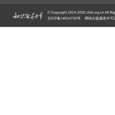
科幻空间
- 虚拟危机
科幻空间
- 史前巨兽之无限循环的泰坦巨蟒（上）
首页
关于知力
《知识就是力量》杂志
关于知力
主管，是中国科学家为
球最大规模科研群体的
联系我们
又一代中国人走进科学
杂志订阅
茅以升、钱学森、华罗
普文章。
版权声明·所获奖项
这本让众多中国科学家
友情链接·合作伙伴
平台。