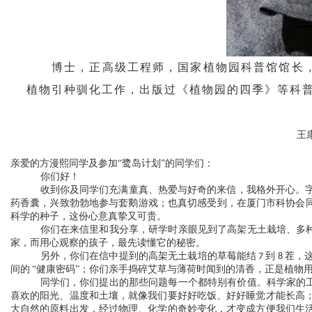
博士，正高级工程师，国家植物园科普馆馆长
植物引种驯化工作，出版过《植物园的四季》等科普
王
及参加
“鹭岛计划”的同学们
亲爱的方漫熙同学
：
你们好！
收到你及同学们充满童真、热爱与好奇的来信，我格外开心。
药香囊，兴致勃勃地参与套鹅游戏；也真切感受到，在厦门市科协会
科学的种子，这份心意真挚又可贵。
高架无土栽培、多
你们在来信里和我分享，研学时亲眼见到了
家，而用心观察的孩子，最先读懂它的秘密。
高架无土栽培的草莓能结
另外，你们在信中提到的
7 到 8 
间的
“
健康密码
”
；你
们亲手捣碎艾草与薄荷时闻到的清香，正是植物
每一个都特别有价值。科学家的
同学们，你们提出的那些问题
喜欢的阳光、温度和土壤，就像我们要好好吃饭、好好睡觉才能长高
大自然的原料出发，经过物理、化学的奇妙变化，才变成方便我们生