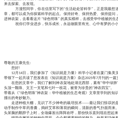
来去探索、去发现。
漫熙同学，你在信里写下的
“
生活处处皆科学
”
，正是我最想
方
章，都可以成为你探索科学的起点。保持好奇、保持热爱、保持提问
进神农架，去看看这片
“
绿色明珠
”
的真实模样，去感受华中植被的生
祝你们学业进步，快乐成长，永远做眼里有光、心中有梦的小
尊敬的王康先生
:
您好
!
月
日，我
在
12
14
们参加了《知识就是力量》科学小记者
厦门集美
您发表在《知识就是力量》杂志
年
月刊的一篇
带领下一起共读了
2025
7
了解到神农架地处湖北西部，素有
“华中绿
在您的文章中，我们
头顶一颗珠、文王一支笔和七叶一枝花，被誉为珍贵的“神农四宝”。
带着从《
“绿色明珠”神农架：华中植被的生态奇观》文章里学到的知
撞出的奇妙魅力。
走进种植大棚，见识了不少神奇的栽培技术
——最让我
惊叹的
们
动手制作中草药香囊，捣碎艾草和薄荷的瞬间，清新的香气扑面而来
头呆脑的鹅脖子上时，全场爆发出阵阵欢呼，那份快乐直到现在想起
研学中邂逅的种种中草药，个个都藏着独特的魅力，外形和功效