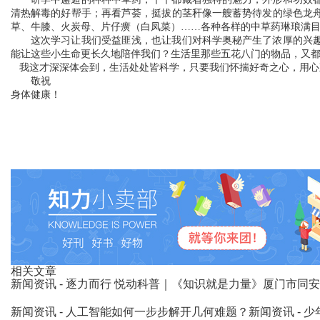
清热解毒的好帮手；再看芦荟，挺拔的茎秆像一艘蓄势待发的绿色龙
草、牛膝、火炭母、片仔癀（白凤菜）
……各种各样的中草药琳琅满目
这次学习让我们受益匪浅，也让我们对科学奥秘产生了浓厚的兴
能让这些小生命更长久地陪伴我们？生活里那些五花八门的物品，又
我这才深深体会到，生活处处皆科学，只要我们怀揣好奇之心，用心
敬祝
身体健康！
相关文章
新闻资讯
- 逐力而行 悦动科普｜《知识就是力量》厦门市同
新闻资讯
- 人工智能如何一步步解开几何难题？
新闻资讯
- 