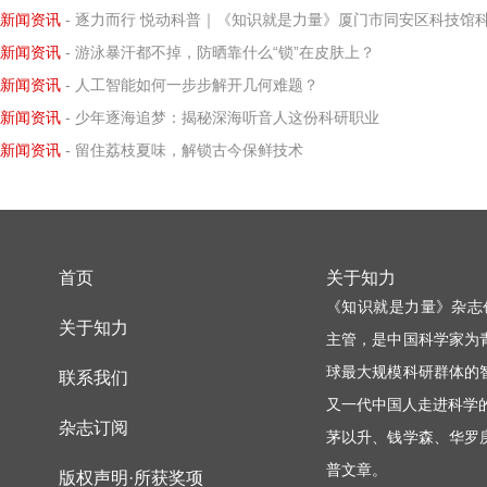
新闻资讯
- 逐力而行 悦动科普｜《知识就是力量》厦门市同安区科技馆科学小记者探寻阿基米德力学求
新闻资讯
- 游泳暴汗都不掉，防晒靠什么“锁”在皮肤上？
新闻资讯
- 人工智能如何一步步解开几何难题？
新闻资讯
- 少年逐海追梦：揭秘深海听音人这份科研职业
新闻资讯
- 留住荔枝夏味，解锁古今保鲜技术
首页
关于知力
《知识就是力量》杂志
关于知力
主管，是中国科学家为
球最大规模科研群体的
联系我们
又一代中国人走进科学
杂志订阅
茅以升、钱学森、华罗
普文章。
版权声明·所获奖项